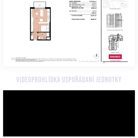
Videoprohlídka uspořádaní jednotky