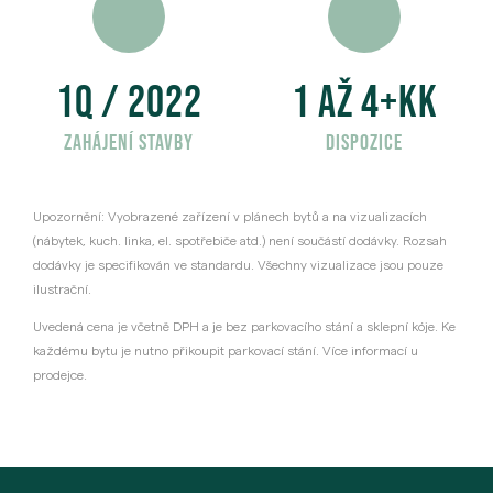
1Q / 
2022
1 až 
4
+kk
zahájení stavby
dispozice
Upozornění: Vyobrazené zařízení v plánech bytů a na vizualizacích
(nábytek, kuch. linka, el. spotřebiče atd.) není součástí dodávky. Rozsah
dodávky je specifikován ve standardu. Všechny vizualizace jsou pouze
ilustrační.
Uvedená cena je včetně DPH a je bez parkovacího stání a sklepní kóje. Ke
každému bytu je nutno přikoupit parkovací stání. Více informací u
prodejce.