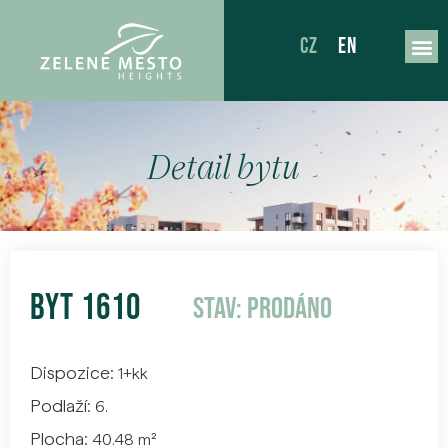
CZ
EN
Detail bytu
BYT 1610
Stav:
Prodáno
Dispozice:
1+kk
Podlaží:
6.
Plocha:
40.48 m²