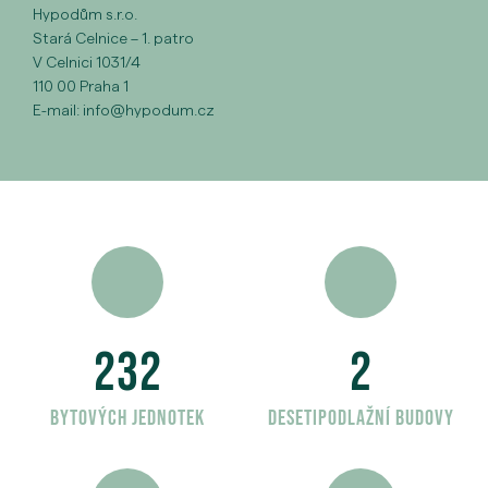
Hypodům s.r.o.
Stará Celnice – 1. patro
V Celnici 1031/4
110 00 Praha 1
E-mail: info@hypodum.cz
232
2
bytových jednotek
desetipodlažní budovy