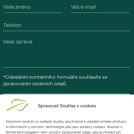
*Odesláním kontaktního formuláře souhlasíte se
zpracováním osobních údajů.
Odeslat
Spravovat Souhlas s cookies
Abychom poskytli co nejlepší služby, používáme k ukládání a/nebo přístupu
k informacím o zařízení, technologie jako jsou soubory cookies. Souhlas s
© 2026 Daramis Heights s.r.o., Jankovcova 1595/14, Praha 7 – Holešovice,
těmito technologiemi nám umožní zpracovávat údaje, jako je chování při
IČO: 24278998. Všechna práva vyhrazena „Kupující má právo na mimosoudní