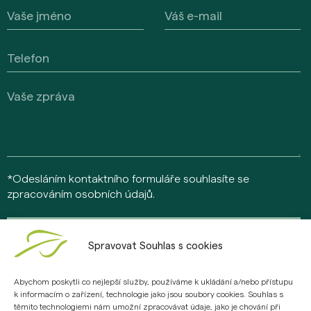
*Odesláním kontaktního formuláře souhlasíte se
zpracováním osobních údajů.
Odeslat
Spravovat Souhlas s cookies
Abychom poskytli co nejlepší služby, používáme k ukládání a/nebo přístupu
k informacím o zařízení, technologie jako jsou soubory cookies. Souhlas s
© 2026 Daramis Heights s.r.o., Jankovcova 1595/14, Praha 7 – Holešovice,
těmito technologiemi nám umožní zpracovávat údaje, jako je chování při
IČO: 24278998. Všechna práva vyhrazena „Kupující má právo na mimosoudní